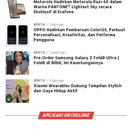
Motorola Hadirkan Motorola Razr 60 dalam
Warna PANTONE® Lightest Sky secara
Eksklusif di Erafone
BERITA
5 days ago
OPPO Hadirkan Pembaruan ColorOS, Perkuat
Personalisasi, Kreativitas, dan Performa
Pengguna
BERITA
1 week ago
Pre-Order Samsung Galaxy Z Fold8 Ultra |
Fold8 di Blibli, Ini Keuntungannya
BERITA
5 days ago
Xiaomi Wearables Dukung Tampilan Stylish
dan Gaya Hidup Aktif
APLIKASI DROIDLIME