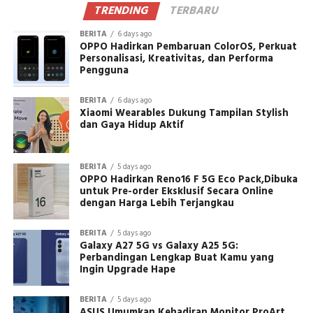
TRENDING
TERBARU
BERITA
6 days ago
OPPO Hadirkan Pembaruan ColorOS, Perkuat
Personalisasi, Kreativitas, dan Performa
Pengguna
BERITA
6 days ago
Xiaomi Wearables Dukung Tampilan Stylish
dan Gaya Hidup Aktif
BERITA
5 days ago
OPPO Hadirkan Reno16 F 5G Eco Pack,Dibuka
untuk Pre-order Eksklusif Secara Online
dengan Harga Lebih Terjangkau
BERITA
5 days ago
Galaxy A27 5G vs Galaxy A25 5G:
Perbandingan Lengkap Buat Kamu yang
Ingin Upgrade Hape
BERITA
5 days ago
ASUS Umumkan Kehadiran Monitor ProArt