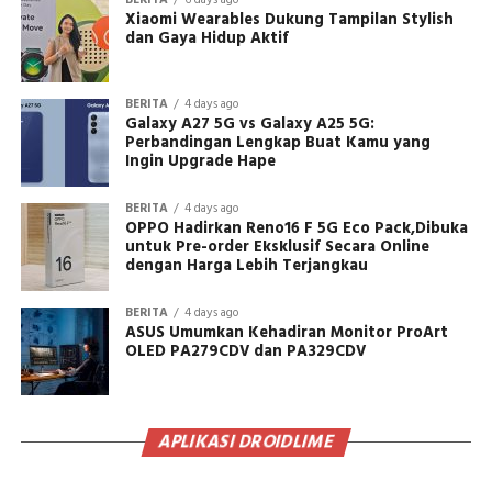
BERITA
6 days ago
Xiaomi Wearables Dukung Tampilan Stylish
dan Gaya Hidup Aktif
BERITA
4 days ago
Galaxy A27 5G vs Galaxy A25 5G:
Perbandingan Lengkap Buat Kamu yang
Ingin Upgrade Hape
BERITA
4 days ago
OPPO Hadirkan Reno16 F 5G Eco Pack,Dibuka
untuk Pre-order Eksklusif Secara Online
dengan Harga Lebih Terjangkau
BERITA
4 days ago
ASUS Umumkan Kehadiran Monitor ProArt
OLED PA279CDV dan PA329CDV
APLIKASI DROIDLIME