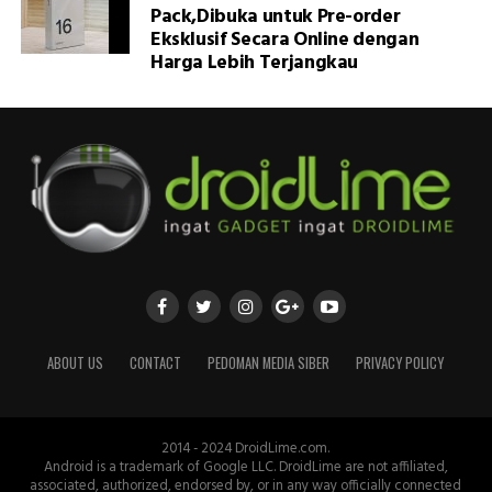
Pack,Dibuka untuk Pre-order
Eksklusif Secara Online dengan
Harga Lebih Terjangkau
ABOUT US
CONTACT
PEDOMAN MEDIA SIBER
PRIVACY POLICY
2014 - 2024 DroidLime.com.
Android is a trademark of Google LLC. DroidLime are not affiliated,
associated, authorized, endorsed by, or in any way officially connected