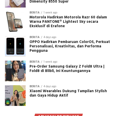
Dimensity 8550 Super
BERITA
1 week ago
Motorola Hadirkan Motorola Razr 60 dalam
Warna PANTONE® Lightest Sky secara
Eksklusif di Erafone
BERITA
4 days ago
OPPO Hadirkan Pembaruan ColorOS, Perkuat
Personalisasi, Kreativitas, dan Performa
Pengguna
BERITA
1 week ago
Pre-Order Samsung Galaxy Z Fold8 Ultra |
Fold8 di Blibli, Ini Keuntungannya
BERITA
4 days ago
Xiaomi Wearables Dukung Tampilan Stylish
dan Gaya Hidup Aktif