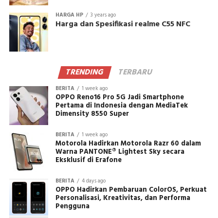
HARGA HP
3 years ago
Harga dan Spesifikasi realme C55 NFC
TRENDING
TERBARU
BERITA
1 week ago
OPPO Reno16 Pro 5G Jadi Smartphone
Pertama di Indonesia dengan MediaTek
Dimensity 8550 Super
BERITA
1 week ago
Motorola Hadirkan Motorola Razr 60 dalam
Warna PANTONE® Lightest Sky secara
Eksklusif di Erafone
BERITA
4 days ago
OPPO Hadirkan Pembaruan ColorOS, Perkuat
Personalisasi, Kreativitas, dan Performa
Pengguna