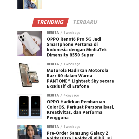
TRENDING
TERBARU
BERITA
1 week ago
OPPO Reno16 Pro 5G Jadi
Smartphone Pertama di
Indonesia dengan MediaTek
Dimensity 8550 Super
BERITA
1 week ago
Motorola Hadirkan Motorola
Razr 60 dalam Warna
PANTONE® Lightest Sky secara
Eksklusif di Erafone
BERITA
4 days ago
OPPO Hadirkan Pembaruan
ColorOS, Perkuat Personalisasi,
Kreativitas, dan Performa
Pengguna
BERITA
1 week ago
Pre-Order Samsung Galaxy Z
Fold8 Ultra | Fold8 di Blibli, Ini