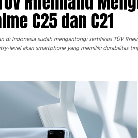
 TÜV Rheinland Meng
lme C25 dan C21
 di Indonesia sudah mengantongi sertifikasi TÜV Rheinland
-level akan smartphone yang memiliki durabilitas ting