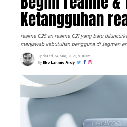
Begini realme &
Ketangguhan rea
realme C25 an realme C21 yang baru diluncurkan
menjawab kebutuhan pengguna di segmen entry
Updated
24 Mar, 2021, 9:30am
By
Eko Lannue Ardy