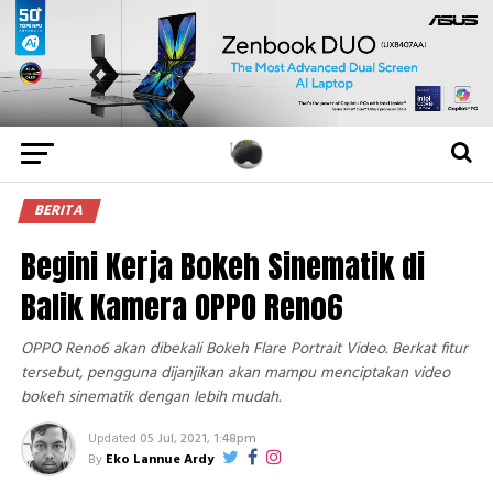
BERITA
Begini Kerja Bokeh Sinematik di
Balik Kamera OPPO Reno6
OPPO Reno6 akan dibekali Bokeh Flare Portrait Video. Berkat fitur
tersebut, pengguna dijanjikan akan mampu menciptakan video
bokeh sinematik dengan lebih mudah.
Updated
05 Jul, 2021, 1:48pm
By
Eko Lannue Ardy