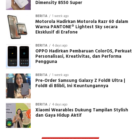
Dimensity 8550 Super
BERITA
1 week ago
Motorola Hadirkan Motorola Razr 60 dalam
Warna PANTONE® Lightest Sky secara
Eksklusif di Erafone
BERITA
4 days ago
OPPO Hadirkan Pembaruan ColorOS, Perkuat
Personalisasi, Kreativitas, dan Performa
Pengguna
BERITA
1 week ago
Pre-Order Samsung Galaxy Z Fold8 Ultra |
Fold8 di Blibli, Ini Keuntungannya
BERITA
4 days ago
Xiaomi Wearables Dukung Tampilan Stylish
dan Gaya Hidup Aktif