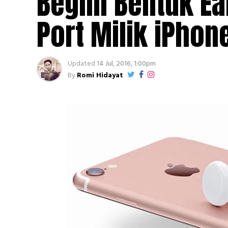
Begini Bentuk E
Port Milik iPhon
Updated
14 Jul, 2016, 1:00pm
By
Romi Hidayat