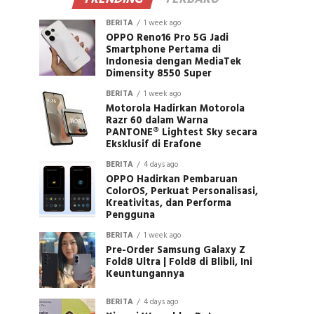
BERITA
1 week ago
OPPO Reno16 Pro 5G Jadi
Smartphone Pertama di
Indonesia dengan MediaTek
Dimensity 8550 Super
BERITA
1 week ago
Motorola Hadirkan Motorola
Razr 60 dalam Warna
PANTONE® Lightest Sky secara
Eksklusif di Erafone
BERITA
4 days ago
OPPO Hadirkan Pembaruan
ColorOS, Perkuat Personalisasi,
Kreativitas, dan Performa
Pengguna
BERITA
1 week ago
Pre-Order Samsung Galaxy Z
Fold8 Ultra | Fold8 di Blibli, Ini
Keuntungannya
BERITA
4 days ago