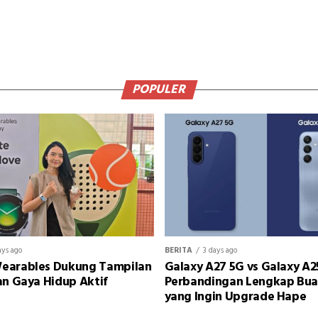
POPULER
ays ago
BERITA
3 days ago
earables Dukung Tampilan
Galaxy A27 5G vs Galaxy A2
an Gaya Hidup Aktif
Perbandingan Lengkap Bu
yang Ingin Upgrade Hape