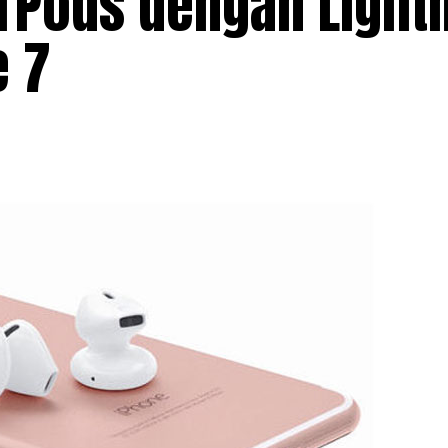
arPods dengan Light
e 7