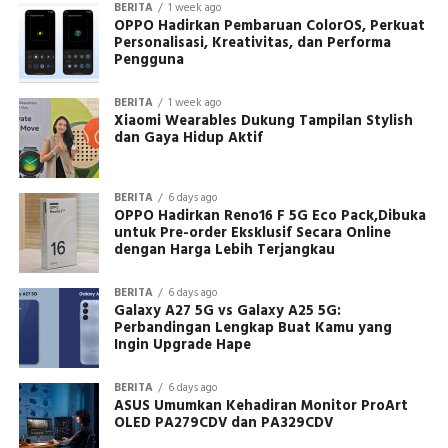
BERITA
1 week ago
OPPO Hadirkan Pembaruan ColorOS, Perkuat
Personalisasi, Kreativitas, dan Performa
Pengguna
BERITA
1 week ago
Xiaomi Wearables Dukung Tampilan Stylish
dan Gaya Hidup Aktif
BERITA
6 days ago
OPPO Hadirkan Reno16 F 5G Eco Pack,Dibuka
untuk Pre-order Eksklusif Secara Online
dengan Harga Lebih Terjangkau
BERITA
6 days ago
Galaxy A27 5G vs Galaxy A25 5G:
Perbandingan Lengkap Buat Kamu yang
Ingin Upgrade Hape
BERITA
6 days ago
ASUS Umumkan Kehadiran Monitor ProArt
OLED PA279CDV dan PA329CDV