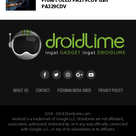
ProArt OLED PA279CDV dan
PA329CDV
ABOUT US
CONTACT
PEDOMAN MEDIA SIBER
PRIVACY POLICY
2014 - 2024 DroidLime.com.
Android is a trademark of Google LLC. DroidLime are not affiliated,
associated, authorized, endorsed by, or in any way officially connected
with Google LLC., or any of its subsidiaries or its affiliates.