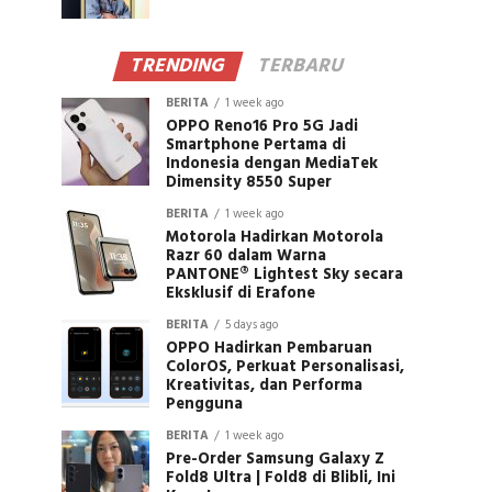
TRENDING
TERBARU
BERITA
1 week ago
OPPO Reno16 Pro 5G Jadi
Smartphone Pertama di
Indonesia dengan MediaTek
Dimensity 8550 Super
BERITA
1 week ago
Motorola Hadirkan Motorola
Razr 60 dalam Warna
PANTONE® Lightest Sky secara
Eksklusif di Erafone
BERITA
5 days ago
OPPO Hadirkan Pembaruan
ColorOS, Perkuat Personalisasi,
Kreativitas, dan Performa
Pengguna
BERITA
1 week ago
Pre-Order Samsung Galaxy Z
Fold8 Ultra | Fold8 di Blibli, Ini