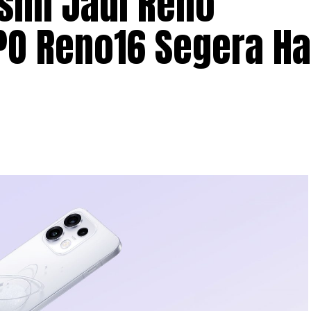
smi Jadi Reno
O Reno16 Segera Had