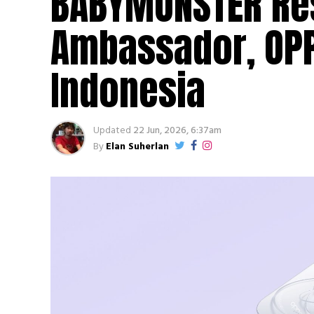
BABYMONSTER Re
Ambassador, OPP
Indonesia
Updated
22 Jun, 2026, 6:37am
By
Elan Suherlan