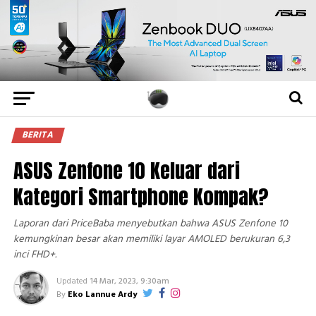
BERITA
ASUS Zenfone 10 Keluar dari
Kategori Smartphone Kompak?
Laporan dari PriceBaba menyebutkan bahwa ASUS Zenfone 10
kemungkinan besar akan memiliki layar AMOLED berukuran 6,3
inci FHD+.
Updated
14 Mar, 2023, 9:30am
By
Eko Lannue Ardy