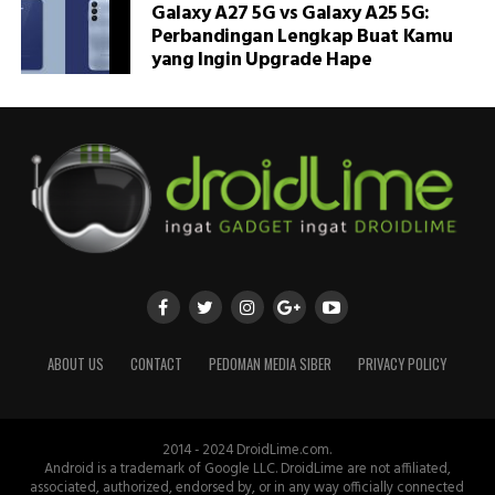
Galaxy A27 5G vs Galaxy A25 5G:
Perbandingan Lengkap Buat Kamu
yang Ingin Upgrade Hape
ABOUT US
CONTACT
PEDOMAN MEDIA SIBER
PRIVACY POLICY
2014 - 2024 DroidLime.com.
Android is a trademark of Google LLC. DroidLime are not affiliated,
associated, authorized, endorsed by, or in any way officially connected