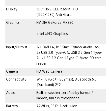
Display
15.6″ (16:9) LED backlit FHD
(1920×1080) Anti-Glare
Graphics
NVIDIA GeForce MX350
Intel UHD Graphics
Input/Output
1x HDMI 1.4, 1x 3.5mm Combo Audio Jack,
2x USB 2.0 Type-A, 1x USB 3.2 Gen 1 Type-
A, 1x USB 3.2 Gen 1 Type-C, Micro SD card
reader
Camera
HD Web Camera
Connectivity
Wi-Fi 6 (Gig+) (802.11ax), Bluetooth 5.0
(Dual band) 2*2
Audio
Built-in speaker certified by harman/
kardon, built in microphone
Battery
42WHrs, 3S1P, 3-cell Li-ion