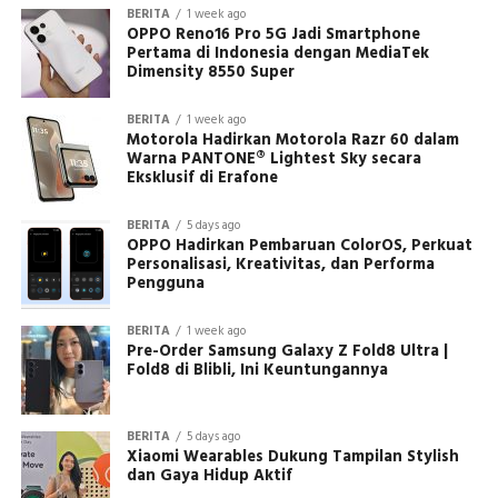
BERITA
1 week ago
OPPO Reno16 Pro 5G Jadi Smartphone
Pertama di Indonesia dengan MediaTek
Dimensity 8550 Super
BERITA
1 week ago
Motorola Hadirkan Motorola Razr 60 dalam
Warna PANTONE® Lightest Sky secara
Eksklusif di Erafone
BERITA
5 days ago
OPPO Hadirkan Pembaruan ColorOS, Perkuat
Personalisasi, Kreativitas, dan Performa
Pengguna
BERITA
1 week ago
Pre-Order Samsung Galaxy Z Fold8 Ultra |
Fold8 di Blibli, Ini Keuntungannya
BERITA
5 days ago
Xiaomi Wearables Dukung Tampilan Stylish
dan Gaya Hidup Aktif