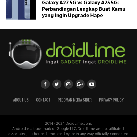
Galaxy A27 5G vs Galaxy A25 5G:
Perbandingan Lengkap Buat Kamu
yang Ingin Upgrade Hape
ABOUT US
CONTACT
PEDOMAN MEDIA SIBER
PRIVACY POLICY
2014 - 2024 DroidLime.com.
Android is a trademark of Google LLC. DroidLime are not affiliated,
associated, authorized, endorsed by, or in any way officially connected