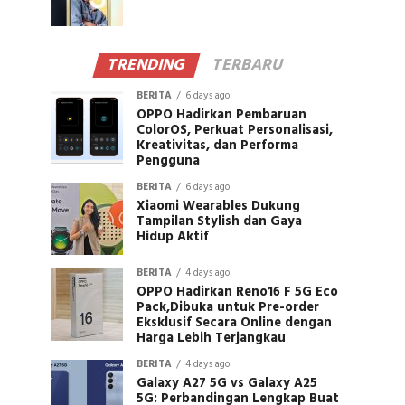
TRENDING
TERBARU
BERITA
6 days ago
OPPO Hadirkan Pembaruan
ColorOS, Perkuat Personalisasi,
Kreativitas, dan Performa
Pengguna
BERITA
6 days ago
Xiaomi Wearables Dukung
Tampilan Stylish dan Gaya
Hidup Aktif
BERITA
4 days ago
OPPO Hadirkan Reno16 F 5G Eco
Pack,Dibuka untuk Pre-order
Eksklusif Secara Online dengan
Harga Lebih Terjangkau
BERITA
4 days ago
Galaxy A27 5G vs Galaxy A25
5G: Perbandingan Lengkap Buat