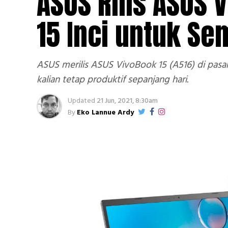
ASUS Rilis ASUS 
15 Inci untuk S
ASUS merilis ASUS VivoBook 15 (A516) di pasar
kalian tetap produktif sepanjang hari.
Updated
21 Jun, 2021, 8:30am
By
Eko Lannue Ardy