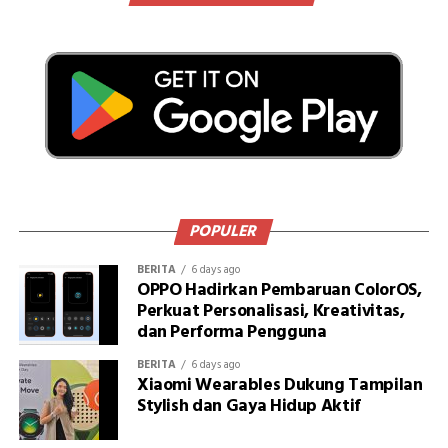
POPULER
BERITA
6 days ago
OPPO Hadirkan Pembaruan ColorOS,
Perkuat Personalisasi, Kreativitas,
dan Performa Pengguna
BERITA
6 days ago
Xiaomi Wearables Dukung Tampilan
Stylish dan Gaya Hidup Aktif