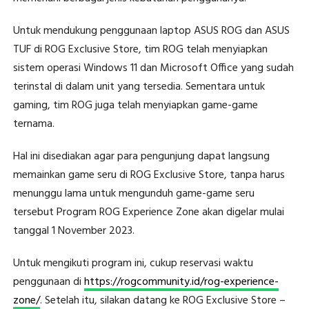
Untuk mendukung penggunaan laptop ASUS ROG dan ASUS
TUF di ROG Exclusive Store, tim ROG telah menyiapkan
sistem operasi Windows 11 dan Microsoft Office yang sudah
terinstal di dalam unit yang tersedia. Sementara untuk
gaming, tim ROG juga telah menyiapkan game-game
ternama.
Hal ini disediakan agar para pengunjung dapat langsung
memainkan game seru di ROG Exclusive Store, tanpa harus
menunggu lama untuk mengunduh game-game seru
tersebut Program ROG Experience Zone akan digelar mulai
tanggal 1 November 2023.
Untuk mengikuti program ini, cukup reservasi waktu
penggunaan di
https://rogcommunity.id/rog-experience-
zone/
. Setelah itu, silakan datang ke ROG Exclusive Store –