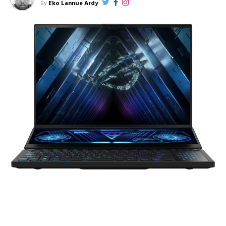
By
Eko Lannue Ardy