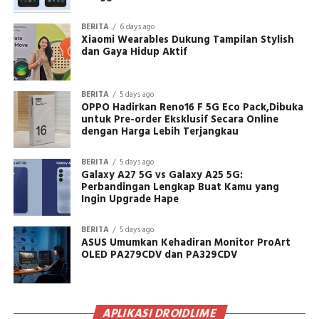
BERITA
6 days ago
Xiaomi Wearables Dukung Tampilan Stylish
dan Gaya Hidup Aktif
BERITA
5 days ago
OPPO Hadirkan Reno16 F 5G Eco Pack,Dibuka
untuk Pre-order Eksklusif Secara Online
dengan Harga Lebih Terjangkau
BERITA
5 days ago
Galaxy A27 5G vs Galaxy A25 5G:
Perbandingan Lengkap Buat Kamu yang
Ingin Upgrade Hape
BERITA
5 days ago
ASUS Umumkan Kehadiran Monitor ProArt
OLED PA279CDV dan PA329CDV
APLIKASI DROIDLIME