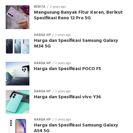
BERITA
2 years ago
Mengusung Banyak Fitur Keren, Berikut
Spesifikasi Reno 12 Pro 5G
HARGA HP
3 years ago
Harga dan Spesifikasi Samsung Galaxy
M34 5G
HARGA HP
3 years ago
Harga dan Spesifikasi POCO F5
HARGA HP
3 years ago
Harga dan Spesifikasi vivo Y36
HARGA HP
3 years ago
Harga dan Spesifikasi Samsung Galaxy
A54 5G