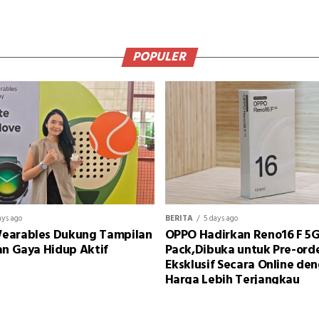
POPULER
ays ago
BERITA
5 days ago
earables Dukung Tampilan
OPPO Hadirkan Reno16 F 5G
an Gaya Hidup Aktif
Pack,Dibuka untuk Pre-ord
Eksklusif Secara Online de
Harga Lebih Terjangkau