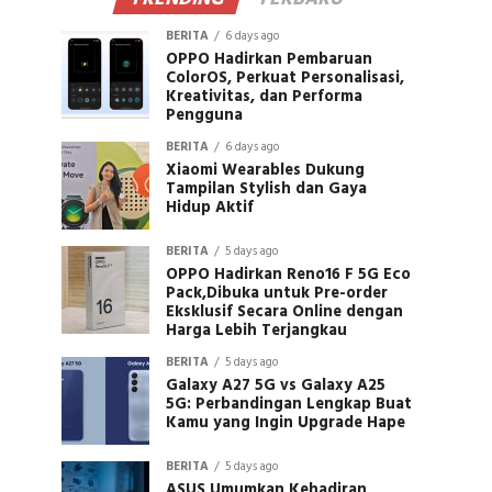
BERITA
6 days ago
OPPO Hadirkan Pembaruan
ColorOS, Perkuat Personalisasi,
Kreativitas, dan Performa
Pengguna
BERITA
6 days ago
Xiaomi Wearables Dukung
Tampilan Stylish dan Gaya
Hidup Aktif
BERITA
5 days ago
OPPO Hadirkan Reno16 F 5G Eco
Pack,Dibuka untuk Pre-order
Eksklusif Secara Online dengan
Harga Lebih Terjangkau
BERITA
5 days ago
Galaxy A27 5G vs Galaxy A25
5G: Perbandingan Lengkap Buat
Kamu yang Ingin Upgrade Hape
BERITA
5 days ago
ASUS Umumkan Kehadiran