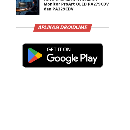
Monitor ProArt OLED PA279CDV
dan PA329CDV
APLIKASI DROIDLIME