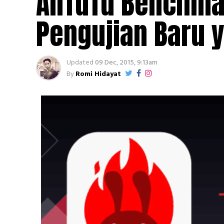
AnTuTu Benchmar
Pengujian Baru y
Updated
09 Dec, 2015, 9:13am
By
Romi Hidayat