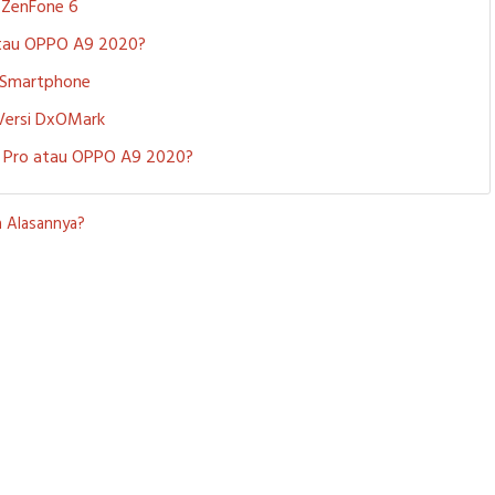
S ZenFone 6
 atau OPPO A9 2020?
i Smartphone
 Versi DxOMark
 5 Pro atau OPPO A9 2020?
a Alasannya?