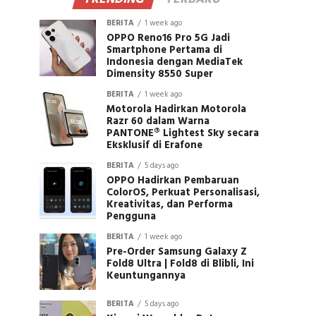
BERITA
1 week ago
OPPO Reno16 Pro 5G Jadi
Smartphone Pertama di
Indonesia dengan MediaTek
Dimensity 8550 Super
BERITA
1 week ago
Motorola Hadirkan Motorola
Razr 60 dalam Warna
PANTONE® Lightest Sky secara
Eksklusif di Erafone
BERITA
5 days ago
OPPO Hadirkan Pembaruan
ColorOS, Perkuat Personalisasi,
Kreativitas, dan Performa
Pengguna
BERITA
1 week ago
Pre-Order Samsung Galaxy Z
Fold8 Ultra | Fold8 di Blibli, Ini
Keuntungannya
BERITA
5 days ago