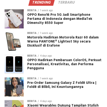
TRENDING
TERBARU
BERITA
1 week ago
OPPO Reno16 Pro 5G Jadi Smartphone
Pertama di Indonesia dengan MediaTek
Dimensity 8550 Super
BERITA
1 week ago
Motorola Hadirkan Motorola Razr 60 dalam
Warna PANTONE® Lightest Sky secara
Eksklusif di Erafone
BERITA
4 days ago
OPPO Hadirkan Pembaruan ColorOS, Perkuat
Personalisasi, Kreativitas, dan Performa
Pengguna
BERITA
1 week ago
Pre-Order Samsung Galaxy Z Fold8 Ultra |
Fold8 di Blibli, Ini Keuntungannya
BERITA
4 days ago
Xiaomi Wearables Dukung Tampilan Stylish