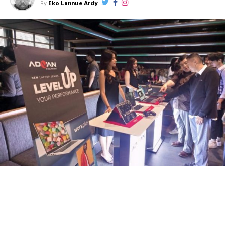
By
Eko Lannue Ardy