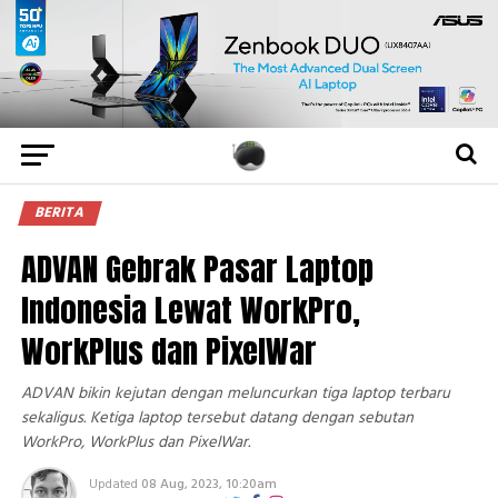
BERITA
ADVAN Gebrak Pasar Laptop
Indonesia Lewat WorkPro,
WorkPlus dan PixelWar
ADVAN bikin kejutan dengan meluncurkan tiga laptop terbaru
sekaligus. Ketiga laptop tersebut datang dengan sebutan
WorkPro, WorkPlus dan PixelWar.
Updated
08 Aug, 2023, 10:20am