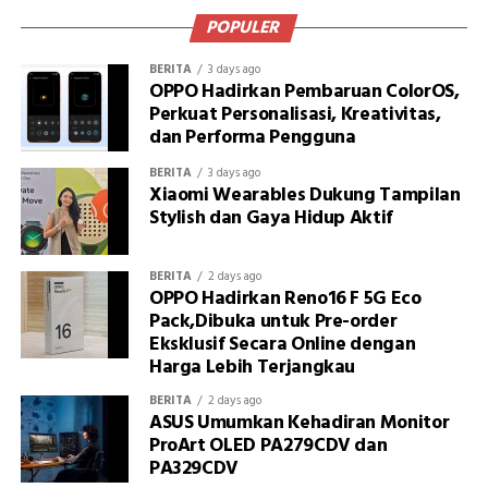
POPULER
BERITA
3 days ago
OPPO Hadirkan Pembaruan ColorOS,
Perkuat Personalisasi, Kreativitas,
dan Performa Pengguna
BERITA
3 days ago
Xiaomi Wearables Dukung Tampilan
Stylish dan Gaya Hidup Aktif
BERITA
2 days ago
OPPO Hadirkan Reno16 F 5G Eco
Pack,Dibuka untuk Pre-order
Eksklusif Secara Online dengan
Harga Lebih Terjangkau
BERITA
2 days ago
ASUS Umumkan Kehadiran Monitor
ProArt OLED PA279CDV dan
PA329CDV