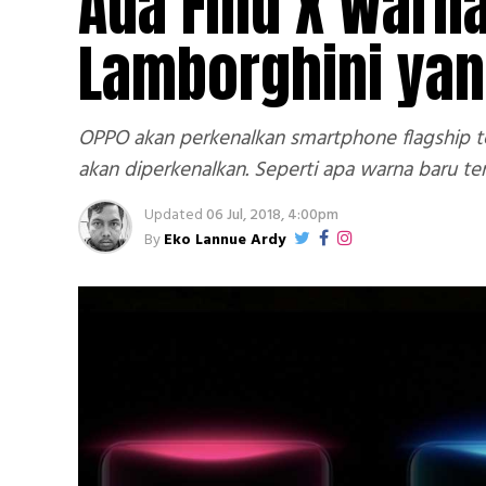
Ada Find X Warna
Lamborghini yan
OPPO akan perkenalkan smartphone flagship te
akan diperkenalkan. Seperti apa warna baru te
Updated
06 Jul, 2018, 4:00pm
By
Eko Lannue Ardy