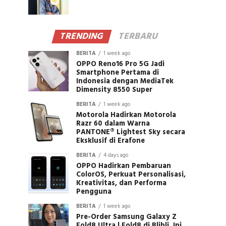
TRENDING
TERBARU
BERITA
1 week ago
OPPO Reno16 Pro 5G Jadi
Smartphone Pertama di
Indonesia dengan MediaTek
Dimensity 8550 Super
BERITA
1 week ago
Motorola Hadirkan Motorola
Razr 60 dalam Warna
PANTONE® Lightest Sky secara
Eksklusif di Erafone
BERITA
4 days ago
OPPO Hadirkan Pembaruan
ColorOS, Perkuat Personalisasi,
Kreativitas, dan Performa
Pengguna
BERITA
1 week ago
Pre-Order Samsung Galaxy Z
Fold8 Ultra | Fold8 di Blibli, Ini