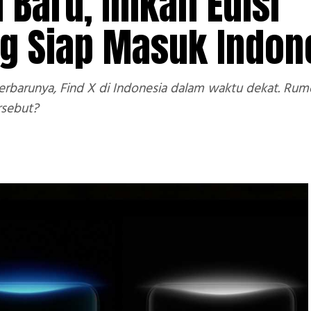
 Baru, Inikah Edisi
g Siap Masuk Indon
rbarunya, Find X di Indonesia dalam waktu dekat. Rumo
rsebut?