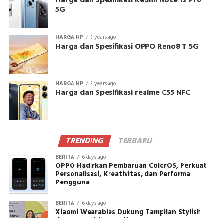
Harga dan Spesifikasi Redmi Note 12 Pro
5G
HARGA HP
3 years ago
Harga dan Spesifikasi OPPO Reno8 T 5G
HARGA HP
3 years ago
Harga dan Spesifikasi realme C55 NFC
TRENDING
TERBARU
BERITA
6 days ago
OPPO Hadirkan Pembaruan ColorOS, Perkuat
Personalisasi, Kreativitas, dan Performa
Pengguna
BERITA
6 days ago
Xiaomi Wearables Dukung Tampilan Stylish