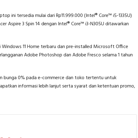
top ini tersedia mulai dari Rp11.999.000 (Intel® Core™ i5-1335U)
cer Aspire 3 Spin 14 dengan Intel® Core™ i3-N305U ditawarkan
i Windows 11 Home terbaru dan pre-installed Microsoft Office
erlangganan Adobe Photoshop dan Adobe Fresco selama 1 tahun
an bunga 0% pada e-commerce dan toko tertentu untuk
atkan informasi lebih lanjut serta syarat dan ketentuan promo,