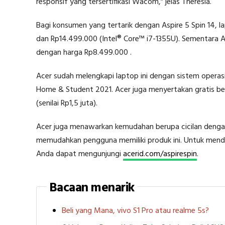
responsif yang tersertifikasi Wacom,” jelas Theresia.
Bagi konsumen yang tertarik dengan Aspire 5 Spin 14, lap
dan Rp14.499.000 (Intel® Core™ i7-1355U). Sementara A
dengan harga Rp8.499.000 .
Acer sudah melengkapi laptop ini dengan sistem operas
Home & Student 2021. Acer juga menyertakan gratis b
(senilai Rp1,5 juta).
Acer juga menawarkan kemudahan berupa cicilan deng
memudahkan pengguna memiliki produk ini. Untuk mendap
Anda dapat mengunjungi
acerid.com/aspirespin
.
Bacaan menarik
Beli yang Mana, vivo S1 Pro atau realme 5s?