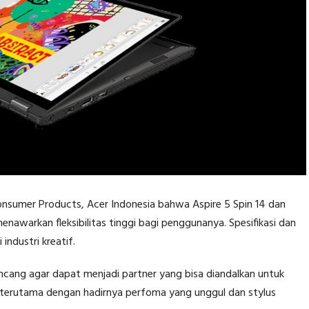
Consumer Products, Acer Indonesia bahwa Aspire 5 Spin 14 dan
enawarkan fleksibilitas tinggi bagi penggunanya. Spesifikasi dan
industri kreatif.
rancang agar dapat menjadi partner yang bisa diandalkan untuk
, terutama dengan hadirnya perfoma yang unggul dan stylus