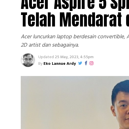
Acer Aspire 5 Sp
Telah Mendarat 
Acer luncurkan laptop berdesain convertible, As
2D artist dan sebagainya.
Updated
25 May, 2023, 4:55pm
By
Eko Lannue Ardy