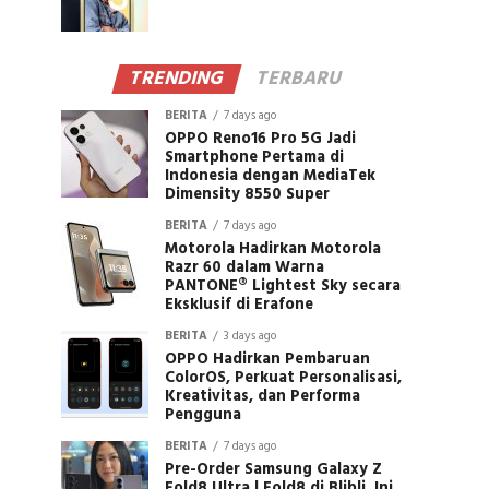
TRENDING
TERBARU
BERITA
7 days ago
OPPO Reno16 Pro 5G Jadi
Smartphone Pertama di
Indonesia dengan MediaTek
Dimensity 8550 Super
BERITA
7 days ago
Motorola Hadirkan Motorola
Razr 60 dalam Warna
PANTONE® Lightest Sky secara
Eksklusif di Erafone
BERITA
3 days ago
OPPO Hadirkan Pembaruan
ColorOS, Perkuat Personalisasi,
Kreativitas, dan Performa
Pengguna
BERITA
7 days ago
Pre-Order Samsung Galaxy Z
Fold8 Ultra | Fold8 di Blibli, Ini