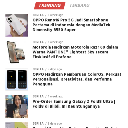
TRENDING
TERBARU
BERITA
1 week ago
OPPO Reno16 Pro 5G Jadi Smartphone
Pertama di Indonesia dengan MediaTek
Dimensity 8550 Super
BERITA
1 week ago
Motorola Hadirkan Motorola Razr 60 dalam
Warna PANTONE® Lightest Sky secara
Eksklusif di Erafone
BERITA
3 days ago
OPPO Hadirkan Pembaruan ColorOS, Perkuat
Personalisasi, Kreativitas, dan Performa
Pengguna
BERITA
1 week ago
Pre-Order Samsung Galaxy Z Fold8 Ultra |
Fold8 di Blibli, Ini Keuntungannya
BERITA
3 days ago