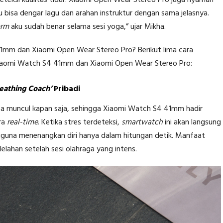
eteksi kualitas tidur! Xiaomi Open Wear Stereo Pro juga nyaman
u bisa dengar lagu dan arahan instruktur dengan sama jelasnya.
orm
aku sudah benar selama sesi yoga,” ujar Mikha.
mm dan Xiaomi Open Wear Stereo Pro? Berikut lima cara
 Xiaomi Watch S4 41mm dan Xiaomi Open Wear Stereo Pro:
reathing Coach’
Pribadi
sa muncul kapan saja, sehingga Xiaomi Watch S4 41mm hadir
ra
real-time
. Ketika stres terdeteksi,
smartwatch
ini akan langsung
una menenangkan diri hanya dalam hitungan detik. Manfaat
elahan setelah sesi olahraga yang intens.