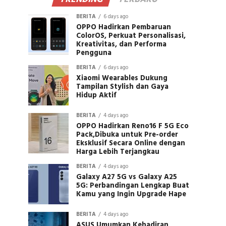
BERITA
6 days ago
OPPO Hadirkan Pembaruan
ColorOS, Perkuat Personalisasi,
Kreativitas, dan Performa
Pengguna
BERITA
6 days ago
Xiaomi Wearables Dukung
Tampilan Stylish dan Gaya
Hidup Aktif
BERITA
4 days ago
OPPO Hadirkan Reno16 F 5G Eco
Pack,Dibuka untuk Pre-order
Eksklusif Secara Online dengan
Harga Lebih Terjangkau
BERITA
4 days ago
Galaxy A27 5G vs Galaxy A25
5G: Perbandingan Lengkap Buat
Kamu yang Ingin Upgrade Hape
BERITA
4 days ago
ASUS Umumkan Kehadiran