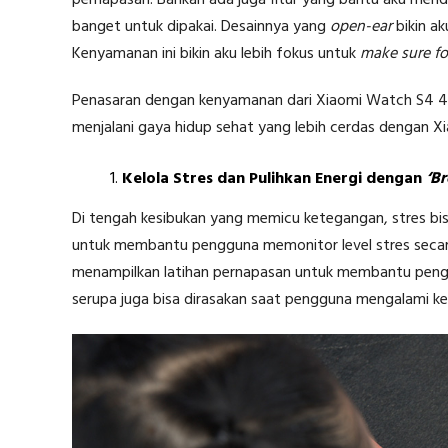
pernapasan. Bahkan ada juga fitur yang bantu aku mend
banget untuk dipakai. Desainnya yang
open-ear
bikin ak
Kenyamanan ini bikin aku lebih fokus untuk
make sure f
Penasaran dengan kenyamanan dari Xiaomi Watch S4 41
menjalani gaya hidup sehat yang lebih cerdas dengan
Kelola Stres dan Pulihkan Energi dengan
‘B
Di tengah kesibukan yang memicu ketegangan, stres bi
untuk membantu pengguna memonitor level stres seca
menampilkan latihan pernapasan untuk membantu pengg
serupa juga bisa dirasakan saat pengguna mengalami kel