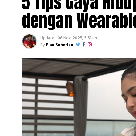
5 Tips Gaya Hidu
dengan Wearable
Updated
06 Nov, 2025, 5:51am
By
Elan Suherlan