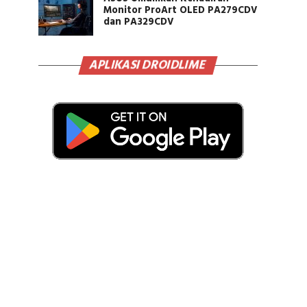
Monitor ProArt OLED PA279CDV
dan PA329CDV
APLIKASI DROIDLIME