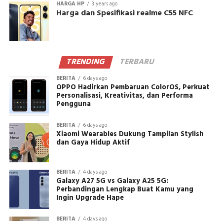
HARGA HP
3 years ago
Harga dan Spesifikasi realme C55 NFC
TRENDING
TERBARU
BERITA
6 days ago
OPPO Hadirkan Pembaruan ColorOS, Perkuat
Personalisasi, Kreativitas, dan Performa
Pengguna
BERITA
6 days ago
Xiaomi Wearables Dukung Tampilan Stylish
dan Gaya Hidup Aktif
BERITA
4 days ago
Galaxy A27 5G vs Galaxy A25 5G:
Perbandingan Lengkap Buat Kamu yang
Ingin Upgrade Hape
BERITA
4 days ago