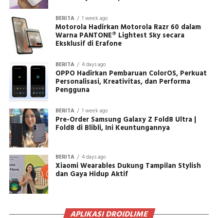
BERITA
1 week ago
Motorola Hadirkan Motorola Razr 60 dalam
Warna PANTONE® Lightest Sky secara
Eksklusif di Erafone
BERITA
4 days ago
OPPO Hadirkan Pembaruan ColorOS, Perkuat
Personalisasi, Kreativitas, dan Performa
Pengguna
BERITA
1 week ago
Pre-Order Samsung Galaxy Z Fold8 Ultra |
Fold8 di Blibli, Ini Keuntungannya
BERITA
4 days ago
Xiaomi Wearables Dukung Tampilan Stylish
dan Gaya Hidup Aktif
APLIKASI DROIDLIME