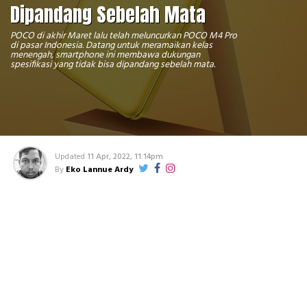
Dipandang Sebelah Mata
POCO di akhir Maret lalu telah meluncurkan POCO M4 Pro
di pasar Indonesia. Datang untuk meramaikan kelas
menengah, smartphone ini membawa dukungan
spesifikasi yang tidak bisa dipandang sebelah mata.
Updated
11 Apr, 2022, 11:14pm
By
Eko Lannue Ardy