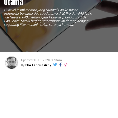
Utama
Huawei resmi memboyong Huawei P40 ke pasar
Indonesia bersama dua saudaranya, P40 Pro dan P40 Pro+.
Ya! Huawei P40 memang jadi keluarga paling buncit dari
P40 Series. Meski begitu, smartphone ini datang dengan
segudang fitur menarik, salah satunya kamera.
Updated
18 Jul, 2020, 9:10am
By
Eko Lannue Ardy