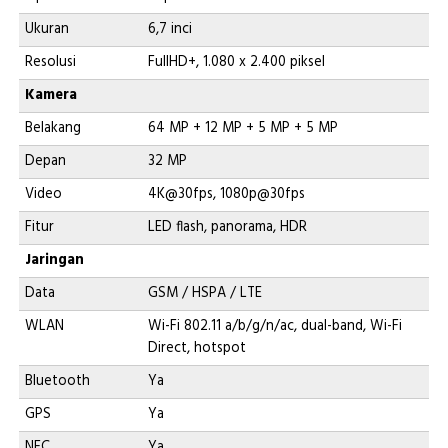
Ukuran
6,7 inci
Resolusi
FullHD+, 1.080 x 2.400 piksel
Kamera
Belakang
64 MP + 12 MP + 5 MP + 5 MP
Depan
32 MP
Video
4K@30fps, 1080p@30fps
Fitur
LED flash, panorama, HDR
Jaringan
Data
GSM / HSPA / LTE
WLAN
Wi-Fi 802.11 a/b/g/n/ac, dual-band, Wi-Fi
Direct, hotspot
Bluetooth
Ya
GPS
Ya
NFC
Ya