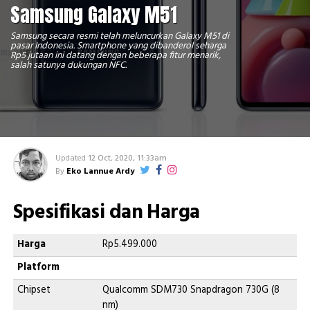
Samsung Galaxy M51
Samsung secara resmi telah meluncurkan Galaxy M51 di
pasar Indonesia. Smartphone yang dibanderol seharga
Rp5 jutaan ini datang dengan beberapa fitur menarik,
salah satunya dukungan NFC.
Updated
12 Oct, 2020, 11:33am
By
Eko Lannue Ardy
Spesifikasi dan Harga
Harga
Rp5.499.000
Platform
Chipset
Qualcomm SDM730 Snapdragon 730G (8
nm)