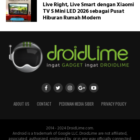
Live Right, Live Smart dengan Xiaomi
TV S Mini LED 2026 sebagai Pusat
Hiburan Rumah Modern
ABOUT US
CONTACT
PEDOMAN MEDIA SIBER
PRIVACY POLICY
2014 - 2024 DroidLime.com.
Android is a trademark of Google LLC. DroidLime are not affiliated,
associated, authorized, endorsed by, or in any way officially connected