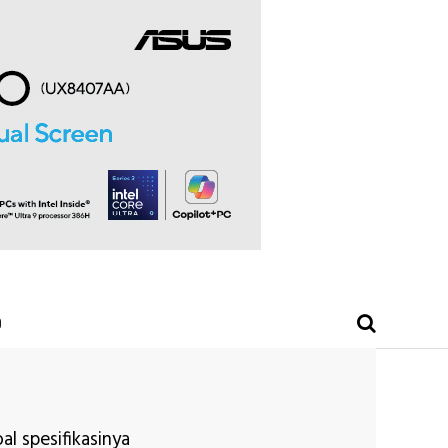
O
al spesifikasinya