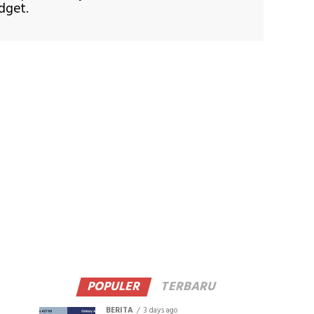
dget.
POPULER
TERBARU
BERITA
3 days ago