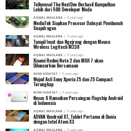
Telkomsel The NextDev Berhasil Kumpulkan
Lebih dari 500 Developer Muda
AQMAL MAULANA
11 years ago
MediaTek Siapkan Prosesor Dahsyat Pembunuh
Snapdragon
AQMAL MAULANA
11 years ago
Tampil Imut dan Ngejreng dengan Mouse
Wireless Logitech M238
AQMAL MAULANA
11 years ago
Xiaomi Redmi Note 2 dan MIUI 7 akan
Diluncurkan Bersamaan
ROMI HIDAYAT
11 years ago
Wujud Asli Sony Xperia Z5 dan Z5 Compact
Terungkap
ROMI HIDAYAT
11 years ago
Nexus 6 Ramaikan Persaingan Flagship Android
di Indonesia
AQMAL MAULANA
11 years ago
ADVAN Vandroid X7, Tablet Pertama di Dunia
dengan Intel Atom X3
AQMAL MAULANA
11 years ago