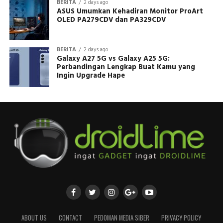
BERITA
2 days ago
ASUS Umumkan Kehadiran Monitor ProArt
OLED PA279CDV dan PA329CDV
BERITA
2 days ago
Galaxy A27 5G vs Galaxy A25 5G:
Perbandingan Lengkap Buat Kamu yang
Ingin Upgrade Hape
ABOUT US
CONTACT
PEDOMAN MEDIA SIBER
PRIVACY POLICY