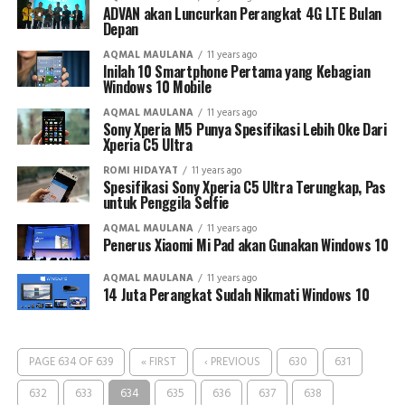
ADVAN akan Luncurkan Perangkat 4G LTE Bulan
Depan
AQMAL MAULANA
11 years ago
Inilah 10 Smartphone Pertama yang Kebagian
Windows 10 Mobile
AQMAL MAULANA
11 years ago
Sony Xperia M5 Punya Spesifikasi Lebih Oke Dari
Xperia C5 Ultra
ROMI HIDAYAT
11 years ago
Spesifikasi Sony Xperia C5 Ultra Terungkap, Pas
untuk Penggila Selfie
AQMAL MAULANA
11 years ago
Penerus Xiaomi Mi Pad akan Gunakan Windows 10
AQMAL MAULANA
11 years ago
14 Juta Perangkat Sudah Nikmati Windows 10
PAGE 634 OF 639
« FIRST
‹ PREVIOUS
630
631
632
633
634
635
636
637
638