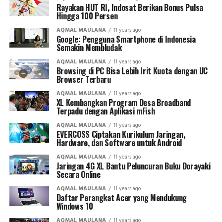
Rayakan HUT RI, Indosat Berikan Bonus Pulsa
Hingga 100 Persen
AQMAL MAULANA
11 years ago
Google: Pengguna Smartphone di Indonesia
Semakin Membludak
AQMAL MAULANA
11 years ago
Browsing di PC Bisa Lebih Irit Kuota dengan UC
Browser Terbaru
AQMAL MAULANA
11 years ago
XL Kembangkan Program Desa Broadband
Terpadu dengan Aplikasi mFish
AQMAL MAULANA
11 years ago
EVERCOSS Ciptakan Kurikulum Jaringan,
Hardware, dan Software untuk Android
AQMAL MAULANA
11 years ago
Jaringan 4G XL Bantu Peluncuran Buku Dorayaki
Secara Online
AQMAL MAULANA
11 years ago
Daftar Perangkat Acer yang Mendukung
Windows 10
AQMAL MAULANA
11 years ago