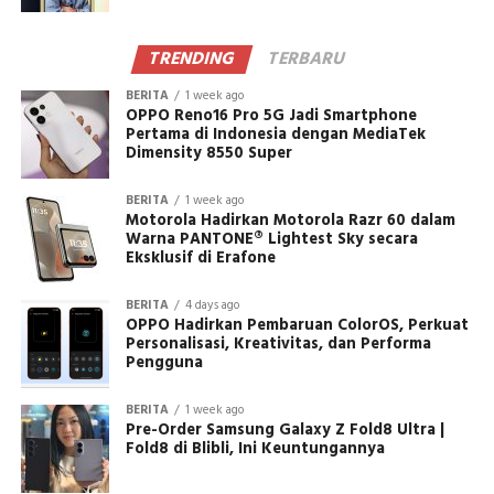
TRENDING
TERBARU
BERITA
1 week ago
OPPO Reno16 Pro 5G Jadi Smartphone
Pertama di Indonesia dengan MediaTek
Dimensity 8550 Super
BERITA
1 week ago
Motorola Hadirkan Motorola Razr 60 dalam
Warna PANTONE® Lightest Sky secara
Eksklusif di Erafone
BERITA
4 days ago
OPPO Hadirkan Pembaruan ColorOS, Perkuat
Personalisasi, Kreativitas, dan Performa
Pengguna
BERITA
1 week ago
Pre-Order Samsung Galaxy Z Fold8 Ultra |
Fold8 di Blibli, Ini Keuntungannya