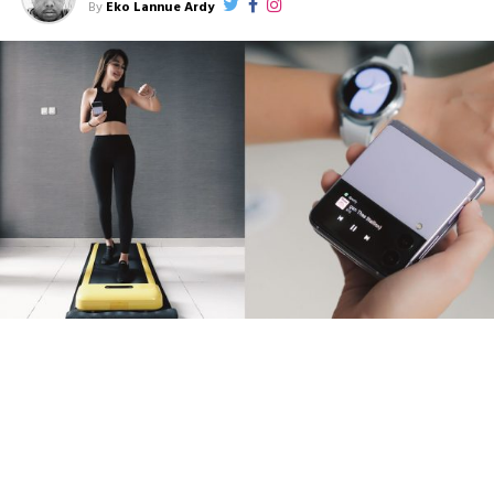
By
Eko Lannue Ardy