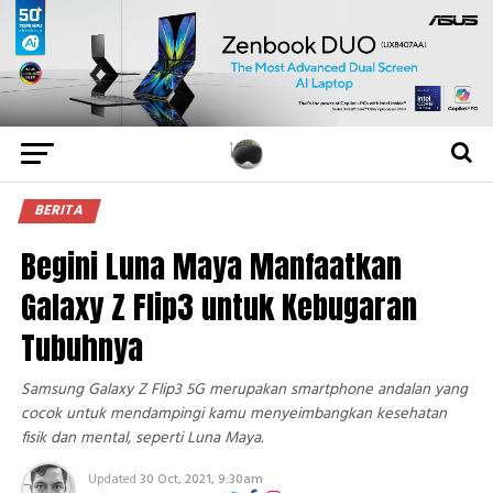
BERITA
Begini Luna Maya Manfaatkan
Galaxy Z Flip3 untuk Kebugaran
Tubuhnya
Samsung Galaxy Z Flip3 5G merupakan smartphone andalan yang
cocok untuk mendampingi kamu menyeimbangkan kesehatan
fisik dan mental, seperti Luna Maya.
Updated
30 Oct, 2021, 9:30am