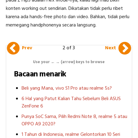
pada Z Flip3 adalah Flex Mode-nya, kalau lagi mau bikin
konten working out sendirian. Dikatakan tidak perlu ribet
karena ada hands-free photo dan video. Bahkan, tidak perlu
memegang handphonenya secara langsung.
2 of 3
Prev
Next
Use your ← → (arrow) keys to browse
Bacaan menarik
Beli yang Mana, vivo S1 Pro atau realme 5s?
6 Hal yang Patut Kalian Tahu Sebelum Beli ASUS
ZenFone 6
Punya SoC Sama, Pilih Redmi Note 8, realme 5 atau
OPPO A9 2020?
1 Tahun di Indonesia, realme Gelontorkan 10 Seri