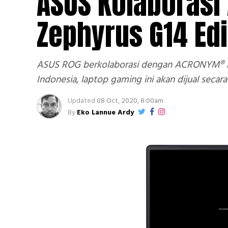
ASUS Kolaborasi
Zephyrus G14 Ed
ASUS ROG berkolaborasi dengan ACRONYM® ha
Indonesia, laptop gaming ini akan dijual secara
Updated
08 Oct, 2020, 8:00am
By
Eko Lannue Ardy