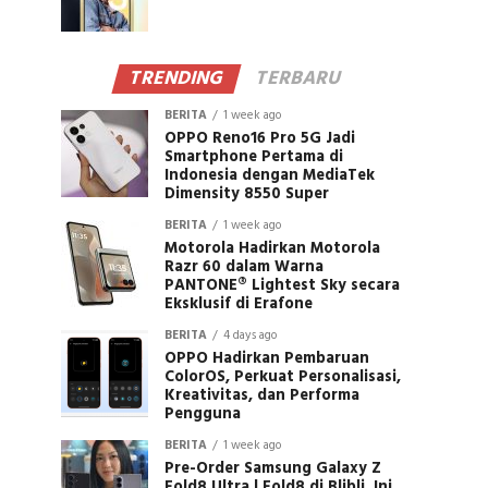
TRENDING
TERBARU
BERITA
1 week ago
OPPO Reno16 Pro 5G Jadi
Smartphone Pertama di
Indonesia dengan MediaTek
Dimensity 8550 Super
BERITA
1 week ago
Motorola Hadirkan Motorola
Razr 60 dalam Warna
PANTONE® Lightest Sky secara
Eksklusif di Erafone
BERITA
4 days ago
OPPO Hadirkan Pembaruan
ColorOS, Perkuat Personalisasi,
Kreativitas, dan Performa
Pengguna
BERITA
1 week ago
Pre-Order Samsung Galaxy Z
Fold8 Ultra | Fold8 di Blibli, Ini