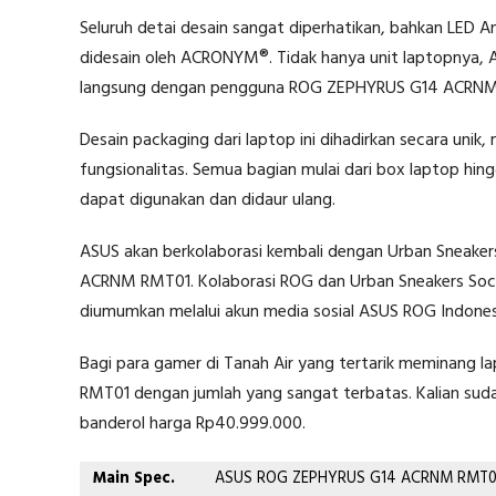
Seluruh detai desain sangat diperhatikan, bahkan LED An
didesain oleh ACRONYM®. Tidak hanya unit laptopnya,
langsung dengan pengguna ROG ZEPHYRUS G14 ACRNM
Desain packaging dari laptop ini dihadirkan secara u
fungsionalitas. Semua bagian mulai dari box laptop hin
dapat digunakan dan didaur ulang.
ASUS akan berkolaborasi kembali dengan Urban Sneak
ACRNM RMT01. Kolaborasi ROG dan Urban Sneakers S
diumumkan melalui akun media sosial ASUS ROG Indones
Bagi para gamer di Tanah Air yang tertarik meminang
RMT01 dengan jumlah yang sangat terbatas. Kalian sud
banderol harga Rp40.999.000.
Main Spec.
ASUS ROG ZEPHYRUS G14 ACRNM RMT0