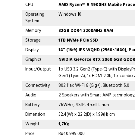
CPU
AMD Ryzen™ 9 4900HS Mobile Proces
Operating
Windows 10
System
Memory
32GB DDR4 3200MHz RAM
Storage
1TB NVMe PCIe SSD
Display
14” (16:9) IPS WQHD (2560×1440), Pa
Graphics
NVIDIA GeForce RTX 2060 6GB GDD
Input/Output
1 x USB 3.2 Gen2 (Type-C) with DisplayPo
Gen1 (Type-A), 1x HDMI 2.0b, 1 x combo 
Connectivity
802.11ax Wi-Fi 6 (Gig+), Bluetooth 5.0
Audio
2 Speakers with Smart AMP technology
Battery
76WHrs, 4S1P, 4-cell Li-ion
Dimension
32.4(W) x 22.2(D) x 1.99(H) cm
Weight
1,7Kg
Price
Rp40.999.000