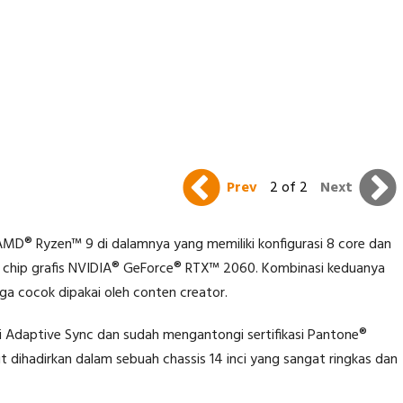
Prev
2 of 2
Next
MD® Ryzen™ 9 di dalamnya yang memiliki konfigurasi 8 core dan
eh chip grafis NVIDIA® GeForce® RTX™ 2060. Kombinasi keduanya
ga cocok dipakai oleh conten creator.
 Adaptive Sync dan sudah mengantongi sertifikasi Pantone®
t dihadirkan dalam sebuah chassis 14 inci yang sangat ringkas dan