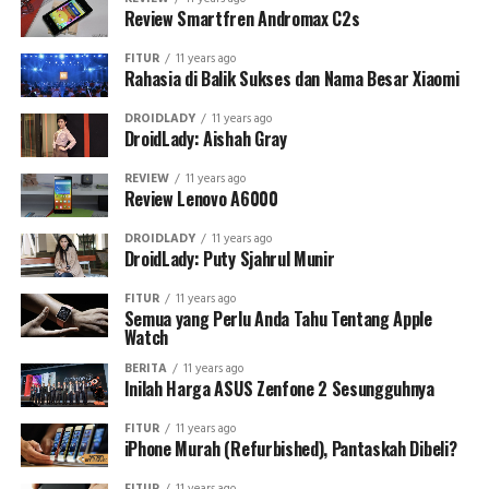
Review Smartfren Andromax C2s
FITUR
11 years ago
Rahasia di Balik Sukses dan Nama Besar Xiaomi
DROIDLADY
11 years ago
DroidLady: Aishah Gray
REVIEW
11 years ago
Review Lenovo A6000
DROIDLADY
11 years ago
DroidLady: Puty Sjahrul Munir
FITUR
11 years ago
Semua yang Perlu Anda Tahu Tentang Apple
Watch
BERITA
11 years ago
Inilah Harga ASUS Zenfone 2 Sesungguhnya
FITUR
11 years ago
iPhone Murah (Refurbished), Pantaskah Dibeli?