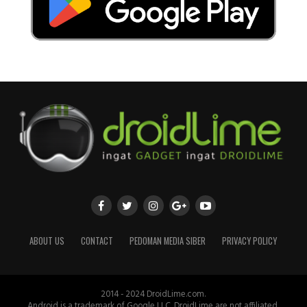
ABOUT US
CONTACT
PEDOMAN MEDIA SIBER
PRIVACY POLICY
2014 - 2024 DroidLime.com.
Android is a trademark of Google LLC. DroidLime are not affiliated,