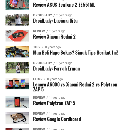
Review ASUS Zenfone 2 ZE551ML
DROIDLADY
11 years ago
DroidLady: Luciana Dita
REVIEW
11 years ago
Review Xiaomi Redmi 2
TIPS
11 years ago
Mau Beli Hape Bekas? Simak Tips Berikut Ini!
DROIDLADY
11 years ago
DroidLady: Farrah Erman
FITUR
11 years ago
Lenovo A6000 vs Xiaomi Redmi 2 vs Polytron
ZAP 5
REVIEW
11 years ago
Review Polytron ZAP 5
REVIEW
11 years ago
Review Google Cardboard
REVIEW
11 years ago