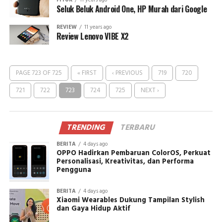
FITUR
11 years ago
Seluk Beluk Android One, HP Murah dari Google
REVIEW
11 years ago
Review Lenovo VIBE X2
PAGE 723 OF 725
« FIRST
‹ PREVIOUS
719
720
721
722
723
724
725
NEXT ›
TRENDING
TERBARU
BERITA
4 days ago
OPPO Hadirkan Pembaruan ColorOS, Perkuat
Personalisasi, Kreativitas, dan Performa
Pengguna
BERITA
4 days ago
Xiaomi Wearables Dukung Tampilan Stylish
dan Gaya Hidup Aktif