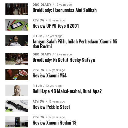
DROIDLADY
12 years ago
DroidLady: Haerunnisa Aini Solihah
REVIEW
12 years ago
Review OPPO Yoyo R2001
FITUR
12 years ago
Jangan Salah Pilih, Inilah Perbedaan Xiaomi Mi
dan Redmi
DROIDLADY
12 years ago
DroidLady: Ni Ketut Resky Satsya
REVIEW
12 years ago
Review Xiaomi Mi4
FITUR
12 years ago
Beli Hape 4G Mahal-mahal, Buat Apa?
REVIEW
12 years ago
Review Pebble Steel
REVIEW
12 years ago
Review Xiaomi Redmi 1S