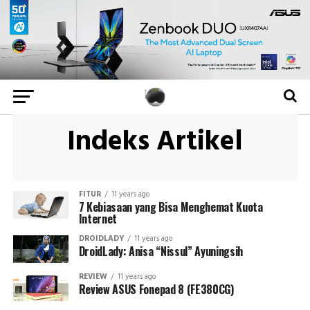
Indeks Artikel
FITUR
11 years ago
7 Kebiasaan yang Bisa Menghemat Kuota
Internet
DROIDLADY
11 years ago
DroidLady: Anisa “Nissul” Ayuningsih
REVIEW
11 years ago
Review ASUS Fonepad 8 (FE380CG)