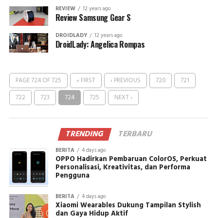
REVIEW
12 years ago
Review Samsung Gear S
DROIDLADY
12 years ago
DroidLady: Angelica Rompas
PAGE 724 OF 725
« FIRST
‹ PREVIOUS
720
721
722
723
724
725
NEXT ›
TRENDING
TERBARU
BERITA
4 days ago
OPPO Hadirkan Pembaruan ColorOS, Perkuat
Personalisasi, Kreativitas, dan Performa
Pengguna
BERITA
4 days ago
Xiaomi Wearables Dukung Tampilan Stylish
dan Gaya Hidup Aktif