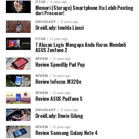
FITUR
11 years ago
Memori (Storage) Smartphone Itu Lebih Penting
dari Prosesor!
DROIDLADY
12 years ago
DroidLady: Imelda Lianzi
FITUR
12 years ago
7 Alasan Logis Mengapa Anda Harus Membeli
ASUS Zenfone 2
REVIEW
12 years ago
Review SpeedUp Pad Pop
REVIEW
12 years ago
Review InFocus M320e
REVIEW
12 years ago
Review ASUS Padfone S
DROIDLADY
12 years ago
DroidLady: Dewie Gilang
REVIEW
12 years ago
Review Samsung Galaxy Note 4