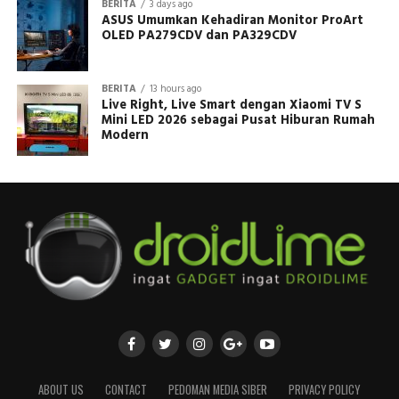
BERITA
3 days ago
ASUS Umumkan Kehadiran Monitor ProArt
OLED PA279CDV dan PA329CDV
BERITA
13 hours ago
Live Right, Live Smart dengan Xiaomi TV S
Mini LED 2026 sebagai Pusat Hiburan Rumah
Modern
ABOUT US
CONTACT
PEDOMAN MEDIA SIBER
PRIVACY POLICY