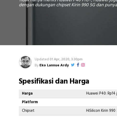
Tidak hanya merilis Huawei P40 Pro+, Huawei ju
dengan dukungan chipset Kirin 990 5G dan punya
Updated
01 Apr, 2020, 3:30pm
By
Eko Lannue Ardy
Spesifikasi dan Harga
Harga
Huawei P40: Rp14 j
Platform
Chipset
HiSilicon Kirin 990