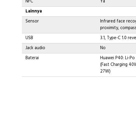
NFC
Ya
Lainnya
Sensor
Infrared face recog
proximity, compas
USB
3.1, Type-C 1.0 re
Jack audio
No
Baterai
Huawei P40: Li-Po
(Fast Charging 40
27W)