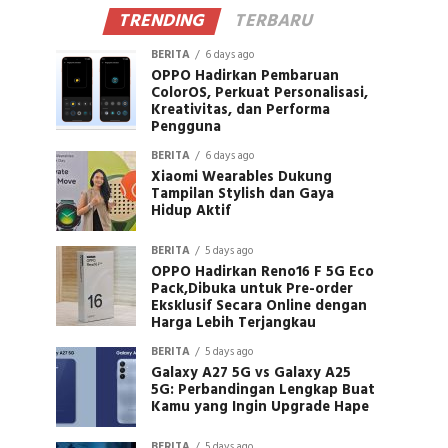
TRENDING
TERBARU
BERITA
6 days ago
OPPO Hadirkan Pembaruan
ColorOS, Perkuat Personalisasi,
Kreativitas, dan Performa
Pengguna
BERITA
6 days ago
Xiaomi Wearables Dukung
Tampilan Stylish dan Gaya
Hidup Aktif
BERITA
5 days ago
OPPO Hadirkan Reno16 F 5G Eco
Pack,Dibuka untuk Pre-order
Eksklusif Secara Online dengan
Harga Lebih Terjangkau
BERITA
5 days ago
Galaxy A27 5G vs Galaxy A25
5G: Perbandingan Lengkap Buat
Kamu yang Ingin Upgrade Hape
BERITA
5 days ago