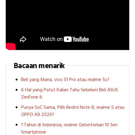
Bacaan menarik
Beli yang Mana, vivo S1 Pro atau realme 5s?
6 Hal yang Patut Kalian Tahu Sebelum Beli ASUS
ZenFone 6
Punya SoC Sama, Pilih Redmi Note 8, realme 5 atau
OPPO A9 2020?
1 Tahun di Indonesia, realme Gelontorkan 10 Seri
Smartphone