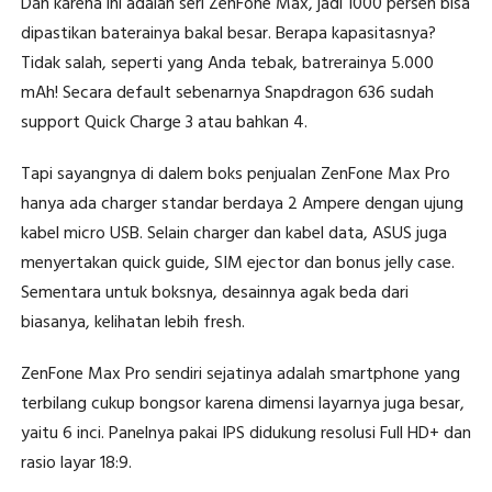
Dan karena ini adalah seri ZenFone Max, jadi 1000 persen bisa
dipastikan baterainya bakal besar. Berapa kapasitasnya?
Tidak salah, seperti yang Anda tebak, batrerainya 5.000
mAh! Secara default sebenarnya Snapdragon 636 sudah
support Quick Charge 3 atau bahkan 4.
Tapi sayangnya di dalem boks penjualan ZenFone Max Pro
hanya ada charger standar berdaya 2 Ampere dengan ujung
kabel micro USB. Selain charger dan kabel data, ASUS juga
menyertakan quick guide, SIM ejector dan bonus jelly case.
Sementara untuk boksnya, desainnya agak beda dari
biasanya, kelihatan lebih fresh.
ZenFone Max Pro sendiri sejatinya adalah smartphone yang
terbilang cukup bongsor karena dimensi layarnya juga besar,
yaitu 6 inci. Panelnya pakai IPS didukung resolusi Full HD+ dan
rasio layar 18:9.