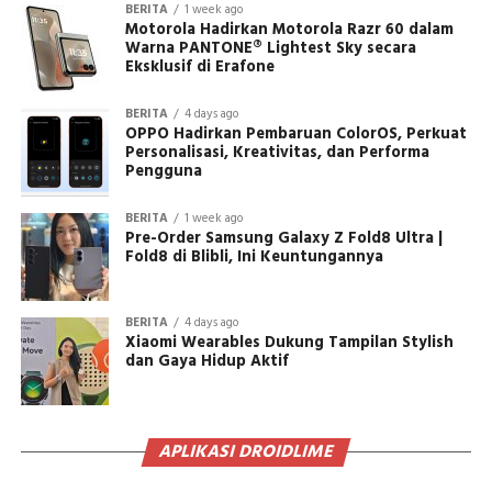
BERITA
1 week ago
Motorola Hadirkan Motorola Razr 60 dalam
Warna PANTONE® Lightest Sky secara
Eksklusif di Erafone
BERITA
4 days ago
OPPO Hadirkan Pembaruan ColorOS, Perkuat
Personalisasi, Kreativitas, dan Performa
Pengguna
BERITA
1 week ago
Pre-Order Samsung Galaxy Z Fold8 Ultra |
Fold8 di Blibli, Ini Keuntungannya
BERITA
4 days ago
Xiaomi Wearables Dukung Tampilan Stylish
dan Gaya Hidup Aktif
APLIKASI DROIDLIME