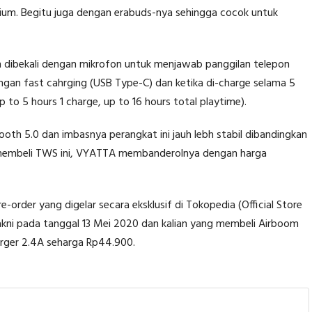
emium. Begitu juga dengan erabuds-nya sehingga cocok untuk
 dibekali dengan mikrofon untuk menjawab panggilan telepon
gan fast cahrging (USB Type-C) dan ketika di-charge selama 5
 to 5 hours 1 charge, up to 16 hours total playtime).
th 5.0 dan imbasnya perangkat ini jauh lebh stabil dibandingkan
k membeli TWS ini, VYATTA membanderolnya dengan harga
rder yang digelar secara eksklusif di Tokopedia (Official Store
yakni pada tanggal 13 Mei 2020 dan kalian yang membeli Airboom
rger 2.4A seharga Rp44.900.