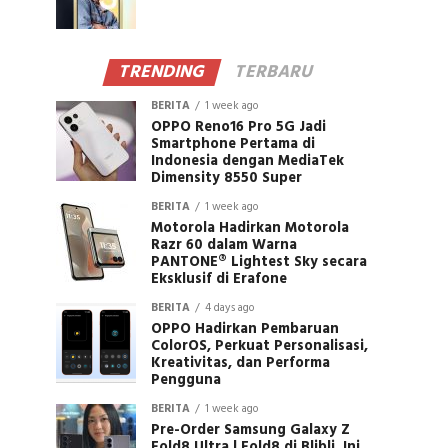
TRENDING
TERBARU
BERITA
1 week ago
OPPO Reno16 Pro 5G Jadi
Smartphone Pertama di
Indonesia dengan MediaTek
Dimensity 8550 Super
BERITA
1 week ago
Motorola Hadirkan Motorola
Razr 60 dalam Warna
PANTONE® Lightest Sky secara
Eksklusif di Erafone
BERITA
4 days ago
OPPO Hadirkan Pembaruan
ColorOS, Perkuat Personalisasi,
Kreativitas, dan Performa
Pengguna
BERITA
1 week ago
Pre-Order Samsung Galaxy Z
Fold8 Ultra | Fold8 di Blibli, Ini