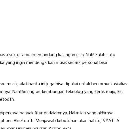
asti suka, tanpa memandang kalangan usia. Nah! Salah satu
eka yang ingin mendengarkan musik secara personal bisa
n musik, alat bantu ini juga bisa dipakai untuk berkomunkasi alias
nya. Nah! Seiring perkembangan teknolog yang terus maju, kini
uetooth.
iperkaya banyak fitur di dalamnya. Hal inilah yang akhirnya
rphone Bluetooth. Menjawab kebutuhan akan hal itu, VYATTA
aru-baru ini meluncurkan Airboo PRO.