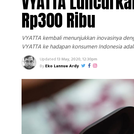
VYATTA Luncurka
Rp300 Ribu
VYATTA kembali menunjukkan inovasinya denga
VYATTA ke hadapan konsumen Indonesia ada
Updated
13 May, 2020, 12:30pm
By
Eko Lannue Ardy