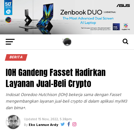
BERITA
IOH Gandeng Fasset Hadirkan
Layanan Jual-Beli Crypto
Indosat Ooredoo Hutchison (IOH) bekerja sama dengan Fasset
mengembangkan layanan jual-beli crypto di dalam aplikasi myIM3
dan bima+.
Updated
15 Nov, 2022, 5:38pm
By
Eko Lannue Ardy