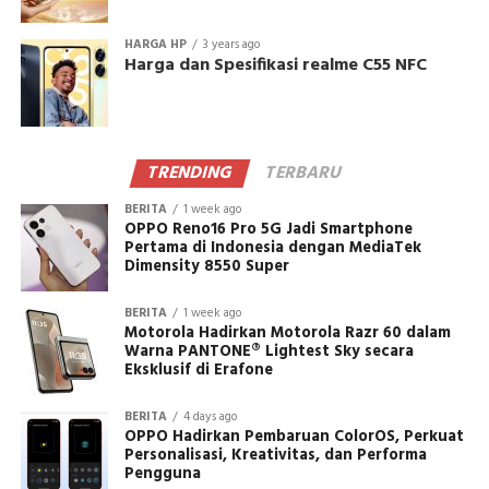
HARGA HP
3 years ago
Harga dan Spesifikasi realme C55 NFC
TRENDING
TERBARU
BERITA
1 week ago
OPPO Reno16 Pro 5G Jadi Smartphone
Pertama di Indonesia dengan MediaTek
Dimensity 8550 Super
BERITA
1 week ago
Motorola Hadirkan Motorola Razr 60 dalam
Warna PANTONE® Lightest Sky secara
Eksklusif di Erafone
BERITA
4 days ago
OPPO Hadirkan Pembaruan ColorOS, Perkuat
Personalisasi, Kreativitas, dan Performa
Pengguna