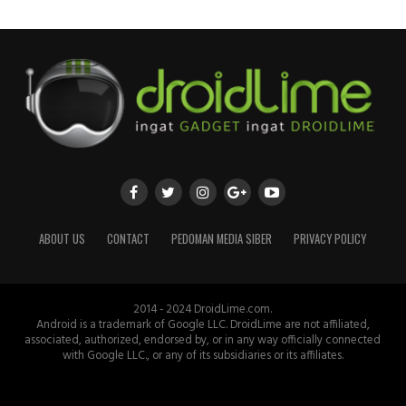
ABOUT US
CONTACT
PEDOMAN MEDIA SIBER
PRIVACY POLICY
2014 - 2024 DroidLime.com.
Android is a trademark of Google LLC. DroidLime are not affiliated,
associated, authorized, endorsed by, or in any way officially connected
with Google LLC., or any of its subsidiaries or its affiliates.