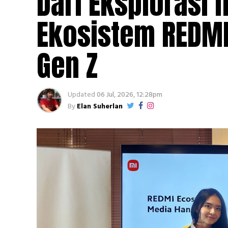
Dari Eksplorasi 
Ekosistem REDMI 
Gen Z
Updated
06 Jul, 2026, 12:28pm
By
Elan Suherlan