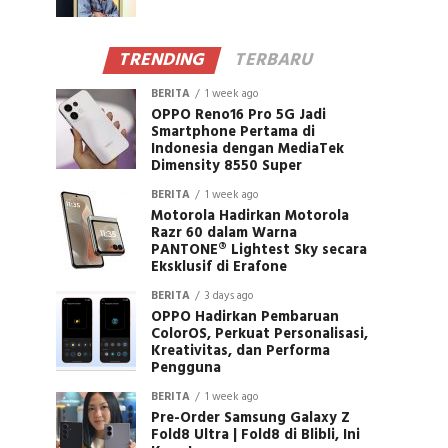
TRENDING
TERBARU
BERITA
1 week ago
OPPO Reno16 Pro 5G Jadi
Smartphone Pertama di
Indonesia dengan MediaTek
Dimensity 8550 Super
BERITA
1 week ago
Motorola Hadirkan Motorola
Razr 60 dalam Warna
PANTONE® Lightest Sky secara
Eksklusif di Erafone
BERITA
3 days ago
OPPO Hadirkan Pembaruan
ColorOS, Perkuat Personalisasi,
Kreativitas, dan Performa
Pengguna
BERITA
1 week ago
Pre-Order Samsung Galaxy Z
Fold8 Ultra | Fold8 di Blibli, Ini