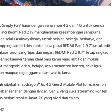
, Simply Fun” hadir dengan varian non 4G dan 4G untuk semua
r 9,7 inci Redmi Pad 2 ini menghadirkan keseimbangan sempurna
a selalu #AlwaysReady untuk belajar, bekerja, berkarya, dan
opping sambil bikin konten bisa pakai REDMI Pad 2 9.7” untuk edit
gkapi bodi yang tipis dan ringan, REDMI Pad 2 9.7” tetap ringkas
enjadikannya teman ideal bagi kamu yang aktif dan mobile.
at mengedit video, belajar, atau menonton konten, sekaligus
gian maupun digenggam dalam waktu lama.
ah dibekali Snapdragon® 6s 4G Gen 2 Mobile Platform, memori
mabar seharian dengan lancar. Gen Z yang suka streaming konten
as berkat resolusi layar 2K yang vivid dan tajam.
ANC