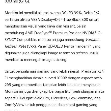
0,03 ms (GTG).
Monitor ini memiliki akurasi warna DCI-P3 99%, Delta E<2,
serta sertifikasi VESA DisplayHDR™ True Black 500 untuk
menghasilkan visual yang kaya dan vibrant. Selain
mendukung AMD FreeSync™ Premium Pro dan NVIDIA® G-
SYNC® Compatible, monitor ini juga mendukung
Variable
Refresh Rate
(VRR). Panel QD-OLED Penta Tandem™ yang
digunakan juga dilengkapi image retention refresh untuk
membantu mencegah image sticking.
Untuk pengalaman gaming yang lebih imersif, Predator X34
F1 menghadirkan desain curved 1800R dengan aspect ratio
21:9 yang memberikan tampilan lebih luas dan menyeluruh.
Monitor ini juga dilengkapi berbagai fitur perlindungan mata
seperti BlueLightShield Pro, Flickerless, Low-dimming, dan
ComfyView untuk penggunaan dalam sesi gaming yang